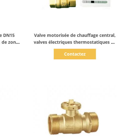
Afficher les détails
ge DN15
Valve motorisée de chauffage central,
s de zone
valves électriques thermostatiques de
ur de C.C
zone 3,5 nanomètre
Contactez