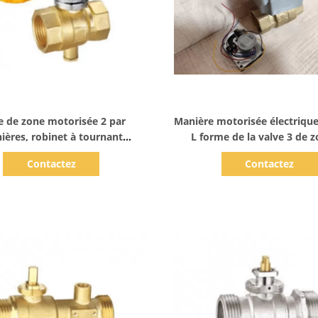
Afficher les détails
Afficher les détails
e de zone motorisée 2 par
Manière motorisée électrique
ières, robinet à tournant
L forme de la valve 3 de 
ique moteur de 22mm pour
contrôle de boule
Contactez
Contactez
ulement de la chaleur DN15