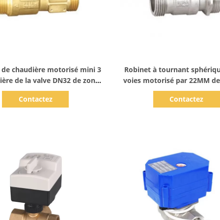
Afficher les détails
Afficher les détails
 de chaudière motorisé mini 3
Robinet à tournant sphériqu
ère de la valve DN32 de zone
voies motorisé par 22MM de
de chauffage central
zone pour le système de c
Contactez
Contactez
central de la CAHT