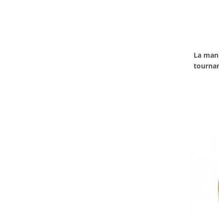
La mani
tournan
contrôle