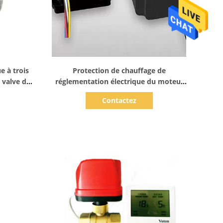
Afficher les détails
e à trois
Protection de chauffage de
 valve de
réglementation électrique du moteur
hauffage
DN20 IP66 de valve de zone
Contactez