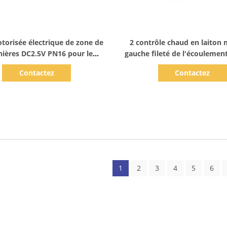
Afficher les détails
Afficher les détails
torisée électrique de zone de
2 contrôle chaud en laiton 
ières DC2.5V PN16 pour le
gauche fileté de l'écoulemen
chauffage de Hydronic
valve de zone DN15
Contactez
Contactez
1
2
3
4
5
6