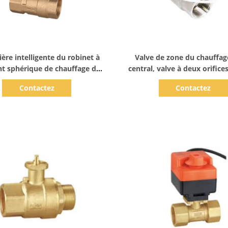
Afficher les détails
Afficher les détails
ère intelligente du robinet à
Valve de zone du chauffa
t sphérique de chauffage de
central, valve à deux orifice
 de chauffage central DN20 3 a
avec le moteur de déclenche
Contactez
Contactez
motorisé