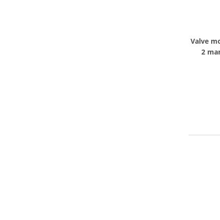
Valve mo
2 man