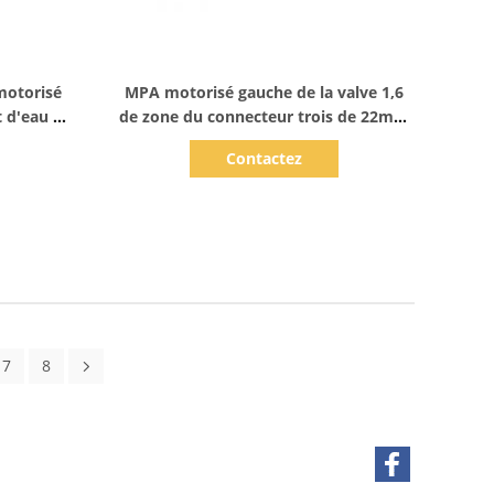
Afficher les détails
motorisé
MPA motorisé gauche de la valve 1,6
t d'eau de
de zone du connecteur trois de 22mm
TNP pour le chauffage central
Contactez
7
8