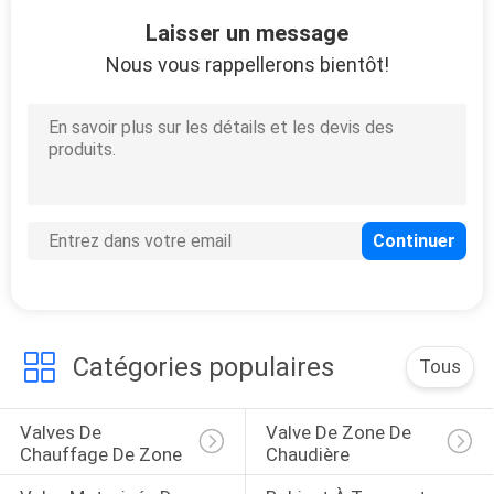
25
Laisser un message
Pompe à
Nous vous rappellerons bientôt!
diaphragme
électrique
31
Montage de tuyau
cannelé
Catégories populaires
Tous
Valves De 
Valve De Zone De 
Chauffage De Zone
Chaudière
17