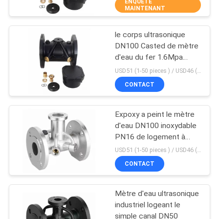
ENQUÊTE
MAINTENANT
CONTRÔLE
le corps ultrasonique
DE
29
DN100 Casted de mètre
QUALITÉ
d'eau du fer 1.6Mpa
Valve motorisée de
malléable a soudé
USD51 (1-50 pieces ) / USD46 (>50 pieces) MOQ:1 morceaux
zone
CONTACTEZ-
CONTACT
NOUS
Expoxy a peint le mètre
d'eau DN100 inoxydable
NOUVELLES
PN16 de logement à
18
canal double
USD51 (1-50 pieces ) / USD46 (>50 pieces) MOQ:1 morceaux
Robinet à tournant
DEMANDEZ
CONTACT
UNE
sphérique de
Mètre d'eau ultrasonique
CITATION
chauffage
industriel logeant le
simple canal DN50