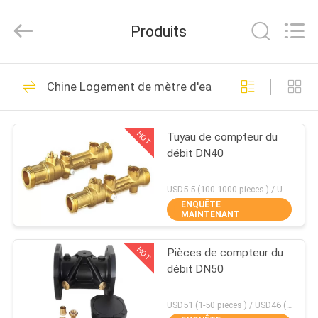
2025
Shanghai
Runpaiq
Produits
Technology
Co.,
Ltd..
All
Rights
MAISON
25
Reserved.
Chine Logement de mètre d'eau
Valves de chauffage
PRODUITS
de zone
HOT
Tuyau de compteur du
débit DN40
AU
SUJET
USD5.5 (100-1000 pieces ) / USD4.95 (>1000 pieces) MOQ:100 morceaux
ENQUÊTE
DE
MAINTENANT
15
NOUS
Valve de zone de
HOT
Pièces de compteur du
débit DN50
VISITE
chaudière
D'USINE
USD51 (1-50 pieces ) / USD46 (>50 pieces) MOQ:1 morceaux