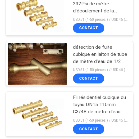
232Psi de mètre
d'écoulement de la
62
chaleur DN15 avec la
USD51 (1-50 pieces ) / USD46 (>50 pieces) MOQ:100 morceaux
valve étroite ouverte
Logement de mètre
CONTACT
d'eau
détection de fuite
cubique en laiton de tube
de mètre d'eau de 1/2 »
110mm PN16
USD51 (1-50 pieces ) / USD46 (>50 pieces) MOQ:100 morceaux
CONTACT
30
mètre
Fil résidentiel cubique du
tuyau DN15 110mm
électromagnétique
G3/4B de mètre d'eau
d'écoulement d'eau
PN16
USD51 (1-50 pieces ) / USD46 (>50 pieces) MOQ:100 morceaux
CONTACT