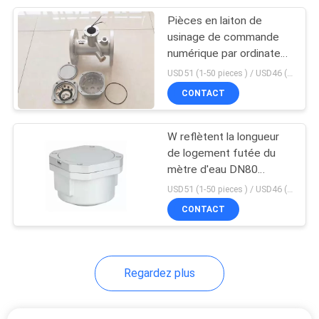
Pièces en laiton de
22
usinage de commande
Mètre d'eau
numérique par ordinateur
d'eau du logement
USD51 (1-50 pieces ) / USD46 (>50 pieces) MOQ:100 morceaux
intelligent résidentiel
ultrasonique inoxydable
CONTACT
DN80 de mètre
W reflètent la longueur
de logement futée du
mètre d'eau DN80
25
165mm
USD51 (1-50 pieces ) / USD46 (>50 pieces) MOQ:100 morceaux
Pompe à
CONTACT
diaphragme
pneumatique
Regardez plus