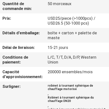
Quantité de
50 morceaux
commande min:
CONTRÔLE
Prix:
USD25/piece (>1000pcs) /
DE
USD26.5 (50-1000 pcs)
QUALITÉ
Détails d'emballage:
boîte + carton + palette de
maste
CONTACTEZ-
Délai de livraison:
15-21 jours
NOUS
Conditions de
L/C, T/T, D/A, D/P, Western
paiement:
Union
NOUVELLES
Capacité
200000 ensembles/mois
d'approvisionnement:
DEMANDEZ
Surligner:
robinet à tournant sphérique de
chauffage motorisé
UNE
,
Robinet à tournant sphérique du
CITATION
chauffage DN20
,