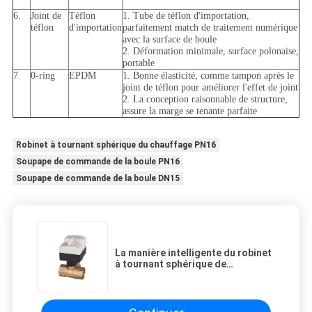
6.
Joint de
Téflon
1. Tube de téflon d'importation,
téflon
d'importation
parfaitement match de traitement numérique
avec la surface de boule
2. Déformation minimale, surface polonaise,
portable
7
0-ring
EPDM
1. Bonne élasticité, comme tampon après le
joint de téflon pour améliorer l'effet de joint
2. La conception raisonnable de structure,
assure la marge se tenante parfaite
Robinet à tournant sphérique du chauffage PN16
Soupape de commande de la boule PN16
Soupape de commande de la boule DN15
La manière intelligente du robinet
à tournant sphérique de
chauffage de contrôle de
chauffage central DN20 3 a
motorisé