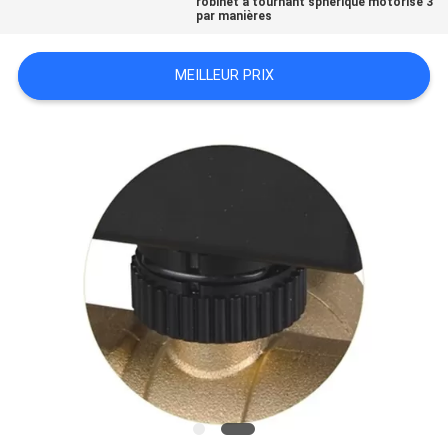
robinet à tournant sphérique motorisé 3
par manières
PLAN
DU
MEILLEUR PRIX
SITE
PRIVACY
POLICY