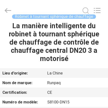
2026
Shanghai
Runpaiq
Technology
Co.,
Robinet à tournant sphérique de chauffage
Ltd..
All
Rights
La manière intelligente du
MAISON
Reserved.
robinet à tournant sphérique
PRODUITS
de chauffage de contrôle de
chauffage central DN20 3 a
AU
motorisé
SUJET
DE
Lieu d'origine:
La Chine
NOUS
Nom de marque:
Runpaq
Certification:
CE
VISITE
Numéro de modèle:
S8100-DN15
D'USINE