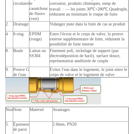
circulaire
le
corrosion, produits chimiques, temp de
caoutchouc
travail. : — les joints 30℃+280℃.Quadruple,
de fluoro
réduisent au minimum le risque de fuite.
(vert)
2.
Drainage
Vidangez juste dans la fuite de cas se produit
4
0-ring
EPDM
Entre l'écrou et le corps de valve, la preuve
(rouge)
externe supplémentaire de fuite, réduisent la
possibilité de fuite interne
8.
Boule
Laiton ou
Finement poli, nickelage de support (pas
SS304
électrodéposition de baril), surface douce,
représentation améliorée de couple
9.
Preuve G
Évitez l'eau dans le logement, le joint entre le
de l'eau
corps de valve et le logement de valve
Non
Nom
Matériel
Avantages
5.
Épaisseur
2.0mm, PN20
de paroi