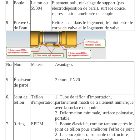
8.
Boule
Laiton ou
Finement poli, nickelage de support (pas
SS304
électrodéposition de baril), surface douce,
représentation améliorée de couple
9.
Preuve G
Évitez l'eau dans le logement, le joint entre le
de l'eau
corps de valve et le logement de valve
Non
Nom
Matériel
Avantages
5.
Épaisseur
2.0mm, PN20
de paroi
6.
Joint de
Téflon
1. Tube de téflon d'importation,
téflon
d'importation
parfaitement match de traitement numérique
avec la surface de boule
2. Déformation minimale, surface polonaise,
portable
7
0-ring
EPDM
1. Bonne élasticité, comme tampon après le
joint de téflon pour améliorer l'effet de joint
2. La conception raisonnable de structure,
assure la marge se tenante parfaite