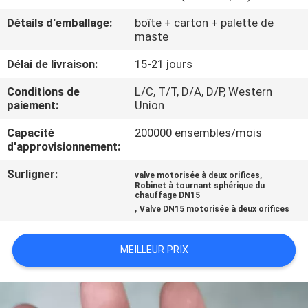
Détails d'emballage:
boîte + carton + palette de
CONTRÔLE
maste
DE
Délai de livraison:
15-21 jours
QUALITÉ
Conditions de
L/C, T/T, D/A, D/P, Western
paiement:
Union
CONTACTEZ-
Capacité
200000 ensembles/mois
NOUS
d'approvisionnement:
Surligner:
,
valve motorisée à deux orifices
NOUVELLES
Robinet à tournant sphérique du
chauffage DN15
,
Valve DN15 motorisée à deux orifices
DEMANDEZ
MEILLEUR PRIX
UNE
CITATION