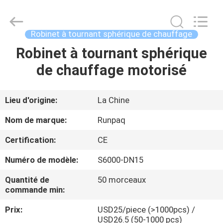
2026
Shanghai
Runpaiq
Technology
Co.,
Robinet à tournant sphérique de chauffage
Ltd..
All
Rights
Robinet à tournant sphérique
MAISON
Reserved.
de chauffage motorisé
PRODUITS
Lieu d'origine:
La Chine
AU
Nom de marque:
Runpaq
SUJET
Certification:
CE
DE
Numéro de modèle:
S6000-DN15
NOUS
Quantité de
50 morceaux
commande min:
VISITE
Prix:
USD25/piece (>1000pcs) /
D'USINE
USD26.5 (50-1000 pcs)