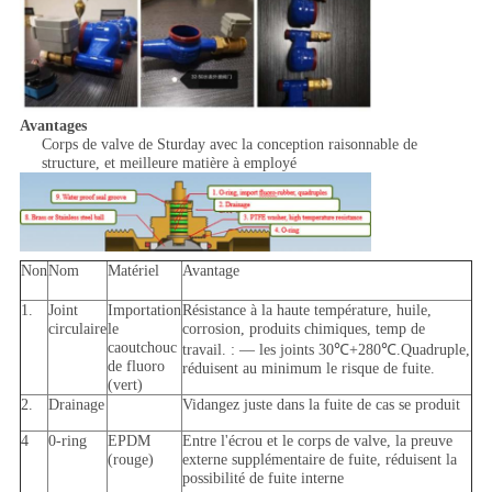
Avantages
Corps de valve de Sturday avec la conception raisonnable de
structure, et meilleure matière à employé
Non
Nom
Matériel
Avantage
1.
Joint
Importation
Résistance à la haute température, huile,
circulaire
le
corrosion, produits chimiques, temp de
caoutchouc
travail. : — les joints 30℃+280℃.Quadruple,
de fluoro
réduisent au minimum le risque de fuite.
(vert)
2.
Drainage
Vidangez juste dans la fuite de cas se produit
4
0-ring
EPDM
Entre l'écrou et le corps de valve, la preuve
(rouge)
externe supplémentaire de fuite, réduisent la
possibilité de fuite interne