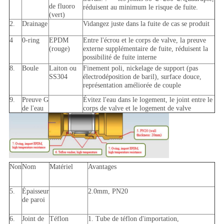
de fluoro
réduisent au minimum le risque de fuite.
(vert)
2.
Drainage
Vidangez juste dans la fuite de cas se produit
4
0-ring
EPDM
Entre l'écrou et le corps de valve, la preuve
(rouge)
externe supplémentaire de fuite, réduisent la
possibilité de fuite interne
8.
Boule
Laiton ou
Finement poli, nickelage de support (pas
SS304
électrodéposition de baril), surface douce,
représentation améliorée de couple
9.
Preuve G
Évitez l'eau dans le logement, le joint entre le
de l'eau
corps de valve et le logement de valve
Non
Nom
Matériel
Avantages
5.
Épaisseur
2.0mm, PN20
de paroi
6.
Joint de
Téflon
1. Tube de téflon d'importation,