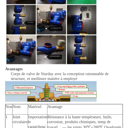
Avantages
Corps de valve de Sturday avec la conception raisonnable de
structure, et meilleure matière à employé
Non
Nom
Matériel
Avantage
1.
Joint
Importation
Résistance à la haute température, huile,
circulaire
le
corrosion, produits chimiques, temp de
caoutchouc
travail. : — les joints 30℃+280℃.Quadruple,