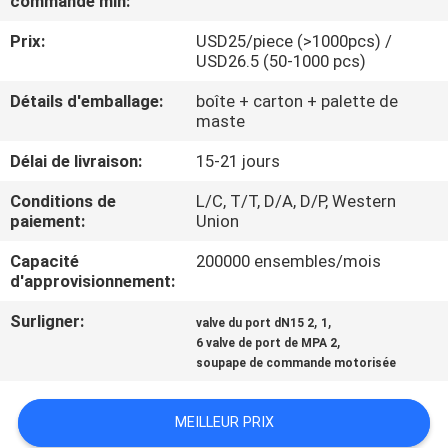
commande min:
Prix:
USD25/piece (>1000pcs) /
CONTRÔLE
USD26.5 (50-1000 pcs)
DE
Détails d'emballage:
boîte + carton + palette de
QUALITÉ
maste
Délai de livraison:
15-21 jours
CONTACTEZ-
Conditions de
L/C, T/T, D/A, D/P, Western
NOUS
paiement:
Union
Capacité
200000 ensembles/mois
NOUVELLES
d'approvisionnement:
Surligner:
,
,
valve du port dN15 2
1
DEMANDEZ
,
6 valve de port de MPA 2
soupape de commande motorisée
UNE
CITATION
MEILLEUR PRIX