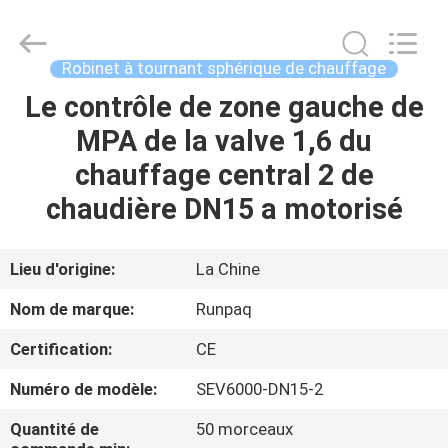
2025
Shanghai
Runpaiq
Technology
Co.,
Robinet à tournant sphérique de chauffage
Ltd..
All
Rights
Le contrôle de zone gauche de
MAISON
Reserved.
MPA de la valve 1,6 du
PRODUITS
chauffage central 2 de
chaudière DN15 a motorisé
AU
SUJET
Lieu d'origine:
La Chine
DE
Nom de marque:
Runpaq
NOUS
Certification:
CE
Numéro de modèle:
SEV6000-DN15-2
VISITE
D'USINE
Quantité de
50 morceaux