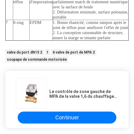
téflon
d'importation
parfaitement match de traitement numérique
avec la surface de boule
2. Déformation minimale, surface polonaise,
portable
7
0-ring
EPDM
1. Bonne élasticité, comme tampon après le
joint de téflon pour améliorer l'effet de joint
2. La conception raisonnable de structure,
assure la marge se tenante parfaite
valve du port dN15 2
1
6 valve de port de MPA 2
soupape de commande motorisée
Le contrôle de zone gauche de
MPA de la valve 1,6 du chauffage
central 2 de chaudière DN15 a
motorisé
Continuer