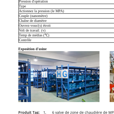
Pression d'opération
Type
Actionnez la pression (le MPA)
Couple (nanomètre)
Chaîne de diamètre
Ouvrez-vous/(s) étroit
Volt de travail. (v)
Temp de médias (℃)
Contrôle
Exposition d'usine
Produit Tag:
1
,
6 valve de zone de chaudière de M