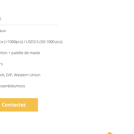
5
aux
e (>1000pcs) / USD3.5 (50-1000 pcs)
arton + palette de maste
rs
 D/A, D/P, Western Union
nsembles/mois
Contactez