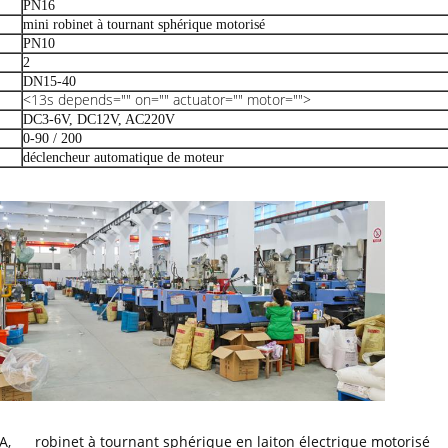
PN16
mini robinet à tournant sphérique motorisé
PN10
2
DN15-40
<13s depends="" on="" actuator="" motor="">
DC3-6V, DC12V, AC220V
0-90 / 200
déclencheur automatique de moteur
PA
,
robinet à tournant sphérique en laiton électrique motorisé