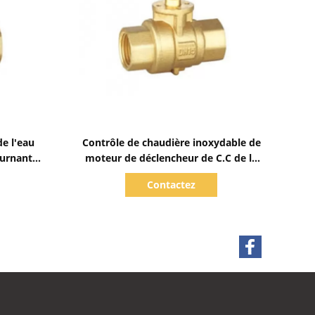
Afficher les détails
de l'eau
Contrôle de chaudière inoxydable de
ournant
moteur de déclencheur de C.C de la
stème de
valve PN16 de zone de la chaudière
Contactez
DN15