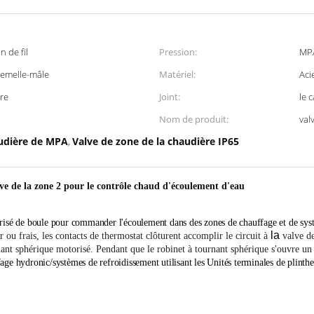
 de fil
Pression:
MPA
e Femelle-mâle
Matériel:
Aci
re
Joint:
le 
Nom de produit:
val
audière de MPA
Valve de zone de la chaudière IP65
,
ve de la zone 2 pour le contrôle chaud d'écoulement d'eau
risé de boule pour commander l'écoulement dans des zones de chauffage et de sys
la
r ou frais, les contacts de thermostat clôturent accomplir le circuit à
valve d
ant sphérique motorisé. Pendant que le robinet à tournant sphérique s'ouvre un
age hydronic/systèmes de refroidissement utilisant les Unités terminales de plinthe