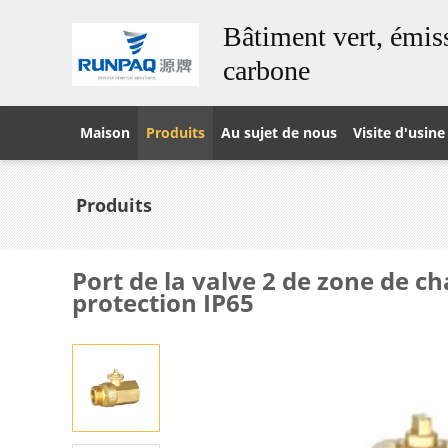
Bâtiment vert, émiss
carbone
Maison
Produits
Au sujet de nous
Visite d'usine
Produits
Port de la valve 2 de zone de c
protection IP65