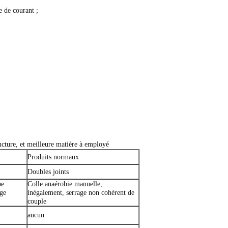
 de courant ;
ucture, et meilleure matière à employé
Produits normaux
Doubles joints
be
Colle anaérobie manuelle,
age
inégalement, serrage non cohérent de
couple
aucun