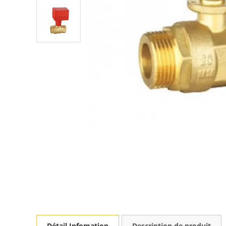
Détail Infomation
Description de produit