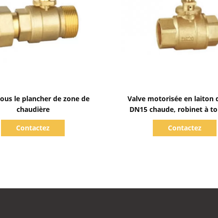
Afficher les détails
Afficher les détails
sous le plancher de zone de
Valve motorisée en laiton 
chaudière
DN15 chaude, robinet à t
sphérique électrique de sy
Contactez
Contactez
chauffage