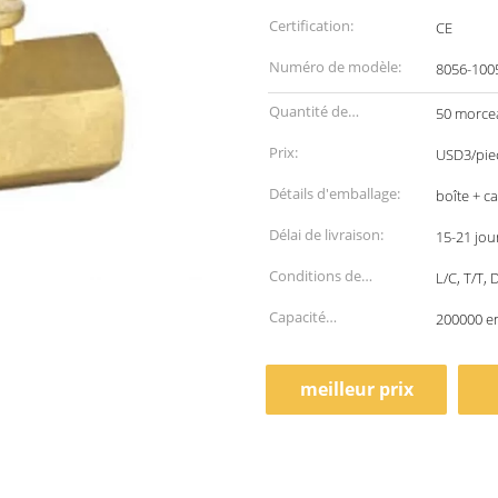
Certification:
CE
Numéro de modèle:
8056-100
Quantité de
50 morce
commande min:
Prix:
USD3/piec
Détails d'emballage:
boîte + c
Délai de livraison:
15-21 jou
Conditions de
L/C, T/T,
paiement:
Capacité
200000 e
d'approvisionnement:
meilleur prix