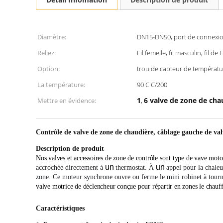
Diamètre:
DN15-DN50, port de connexion
Reliez:
Fil femelle, fil masculin, fil d
Option:
trou de capteur de températu
La température:
90 C C/200
1
6 valve de zone de ch
Mettre en évidence:
,
Contrôle de valve de zone de chaudière, câblage gauche de val
Description de produit
Nos
valves et accessoires de zone de
contrôle
sont type de vave moto
un
un
accrochée directement à
thermostat. À
appel pour la chaleu
zone. Ce moteur synchrone ouvre ou ferme le mini robinet à tourn
valve motrice de déclencheur conçue pour répartir en zones le chauff
Caractéristiques