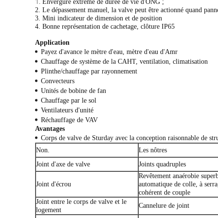
1.
Envergure extrême de durée de vie d'ONG ;
2. Le dépassement manuel, la valve peut être actionné quand panne
3. Mini indicateur de dimension et de position
4. Bonne représentation de cachetage, clôture IP65
Application
Payez d'avance le mètre d'eau, mètre d'eau d'Amr
Chauffage de système de la CAHT, ventilation, climatisation
Plinthe/chauffage par rayonnement
Convecteurs
Unités de bobine de fan
Chauffage par le sol
Ventilateurs d'unité
Réchauffage de VAV
Avantages
Corps de valve de Sturday avec la conception raisonnable de str
Non.
Les nôtres
Joint d'axe de valve
Joints quadruples
Revêtement anaérobie super
Joint d'écrou
automatique de colle, à serr
cohérent de couple
Joint entre le corps de valve et le
Cannelure de joint
logement