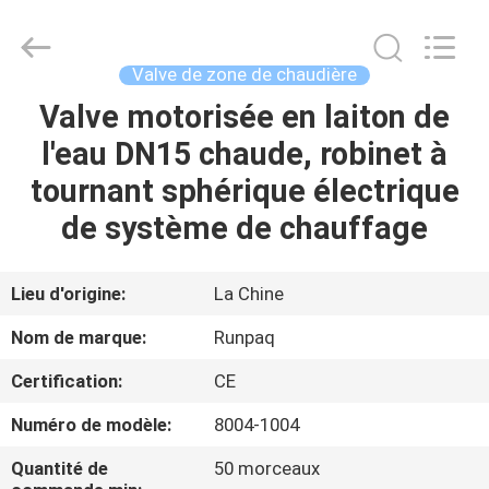
2026
Shanghai
Runpaiq
Technology
Co.,
Valve de zone de chaudière
Ltd..
All
Rights
Valve motorisée en laiton de
MAISON
Reserved.
l'eau DN15 chaude, robinet à
PRODUITS
tournant sphérique électrique
de système de chauffage
AU
SUJET
Lieu d'origine:
La Chine
DE
Nom de marque:
Runpaq
NOUS
Certification:
CE
Numéro de modèle:
8004-1004
VISITE
D'USINE
Quantité de
50 morceaux