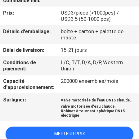
commande min:
Prix:
USD3/piece (>1000pcs) /
CONTRÔLE
USD3.5 (50-1000 pcs)
DE
Détails d'emballage:
boîte + carton + palette de
QUALITÉ
maste
Délai de livraison:
15-21 jours
CONTACTEZ-
Conditions de
L/C, T/T, D/A, D/P, Western
NOUS
paiement:
Union
Capacité
200000 ensembles/mois
NOUVELLES
d'approvisionnement:
Surligner:
,
Valve motorisée de l'eau DN15 chaude
DEMANDEZ
,
valve motorisée d'eau chaude
Robinet à tournant sphérique DN15
UNE
électrique
CITATION
MEILLEUR PRIX