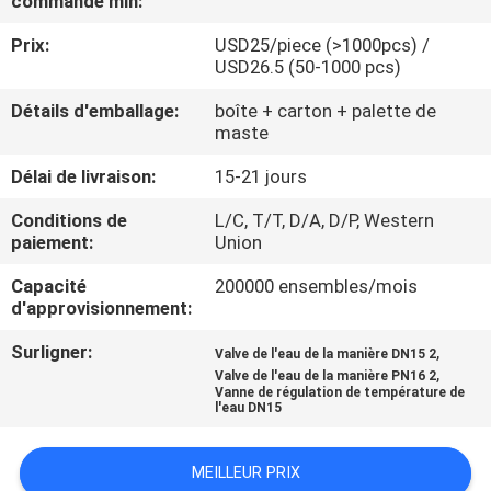
commande min:
Prix:
USD25/piece (>1000pcs) /
CONTRÔLE
USD26.5 (50-1000 pcs)
DE
Détails d'emballage:
boîte + carton + palette de
QUALITÉ
maste
Délai de livraison:
15-21 jours
CONTACTEZ-
Conditions de
L/C, T/T, D/A, D/P, Western
NOUS
paiement:
Union
Capacité
200000 ensembles/mois
NOUVELLES
d'approvisionnement:
Surligner:
,
Valve de l'eau de la manière DN15 2
DEMANDEZ
,
Valve de l'eau de la manière PN16 2
Vanne de régulation de température de
UNE
l'eau DN15
CITATION
MEILLEUR PRIX