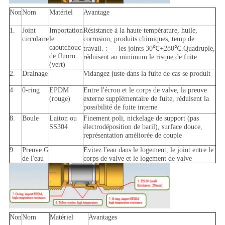
Non
Nom
Matériel
Avantage
1.
Joint
Importation
Résistance à la haute température, huile,
circulaire
le
corrosion, produits chimiques, temp de
caoutchouc
travail. : — les joints 30℃+280℃.Quadruple,
de fluoro
réduisent au minimum le risque de fuite.
(vert)
2.
Drainage
Vidangez juste dans la fuite de cas se produit
4
0-ring
EPDM
Entre l'écrou et le corps de valve, la preuve
(rouge)
externe supplémentaire de fuite, réduisent la
possibilité de fuite interne
8.
Boule
Laiton ou
Finement poli, nickelage de support (pas
SS304
électrodéposition de baril), surface douce,
représentation améliorée de couple
9.
Preuve G
Évitez l'eau dans le logement, le joint entre le
de l'eau
corps de valve et le logement de valve
Non
Nom
Matériel
Avantages