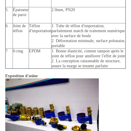
5.
Épaisseur
2.0mm, PN20
de paroi
6.
Joint de
Téflon
1. Tube de téflon d'importation,
téflon
d'importation
parfaitement match de traitement numérique
avec la surface de boule
2. Déformation minimale, surface polonaise,
portable
7
0-ring
EPDM
1. Bonne élasticité, comme tampon après le
joint de téflon pour améliorer l'effet de joint
2. La conception raisonnable de structure,
assure la marge se tenante parfaite
Exposition d'usine