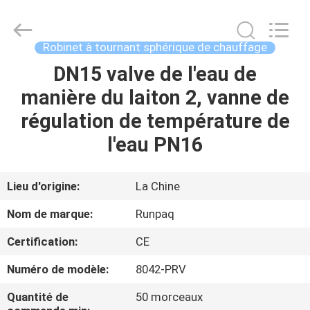
2025
Shanghai
Runpaiq
Technology
Co.,
Robinet à tournant sphérique de chauffage
Ltd..
All
Rights
DN15 valve de l'eau de
MAISON
Reserved.
manière du laiton 2, vanne de
PRODUITS
régulation de température de
l'eau PN16
AU
SUJET
Lieu d'origine:
La Chine
DE
Nom de marque:
Runpaq
NOUS
Certification:
CE
Numéro de modèle:
8042-PRV
VISITE
D'USINE
Quantité de
50 morceaux