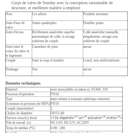
Corps de valve de Sturday avec la conception raisonnable de
structure, et meilleure matière à employé
Non.
Les nôtres
Produits normaux
Joint d'axe de
Joints quadruples
Doubles joints
valve
Joint d'écrou
Revêtement anaérobie superbe
Colle anaérobie manuelle,
automatique de colle, à serrage
inégalement, serrage non
cohérent de couple
cohérent de couple
Joint entre le
Cannelure de joint
aucun
corps de valve et
le logement
Couple
Sans à-coup et lumière
Lourd, non uniformément
Drainage
Oui
aucun
Données techniques
Matériel
acier inoxydable en laiton et, SS304, 316
Pression d'opération
PN16
Type
mini robinet à tournant sphérique motorisé
Actionnez la pression (le MPA)
PN10
Couple (nanomètre)
2
Chaîne de diamètre
DN15-40
Ouvrez-vous/(s) étroit
<13s depends="" on="" actuator="" motor="">
Volt de travail. (v)
DC3-6V, DC12V, AC220V
Temp de médias (℃)
0-90 / 200