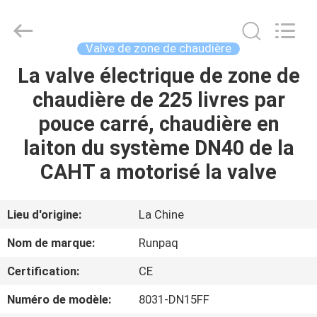
2026
Shanghai
Runpaiq
Technology
Co.,
Valve de zone de chaudière
Ltd..
All
Rights
La valve électrique de zone de
MAISON
Reserved.
chaudière de 225 livres par
PRODUITS
pouce carré, chaudière en
laiton du système DN40 de la
AU
CAHT a motorisé la valve
SUJET
DE
Lieu d'origine:
La Chine
NOUS
Nom de marque:
Runpaq
Certification:
CE
VISITE
Numéro de modèle:
8031-DN15FF
D'USINE