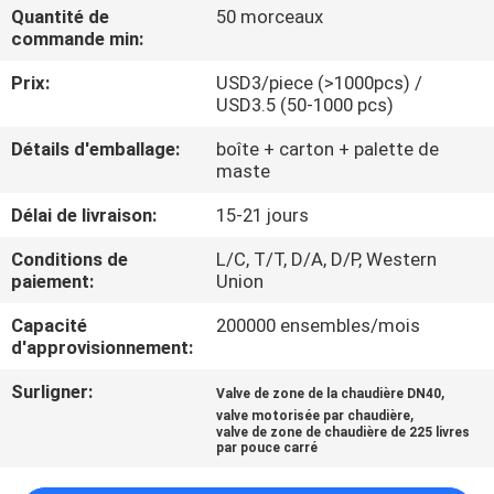
Quantité de
50 morceaux
commande min:
CONTRÔLE
Prix:
USD3/piece (>1000pcs) /
DE
USD3.5 (50-1000 pcs)
QUALITÉ
Détails d'emballage:
boîte + carton + palette de
maste
CONTACTEZ-
Délai de livraison:
15-21 jours
NOUS
Conditions de
L/C, T/T, D/A, D/P, Western
paiement:
Union
NOUVELLES
Capacité
200000 ensembles/mois
d'approvisionnement:
DEMANDEZ
Surligner:
,
Valve de zone de la chaudière DN40
UNE
,
valve motorisée par chaudière
valve de zone de chaudière de 225 livres
CITATION
par pouce carré