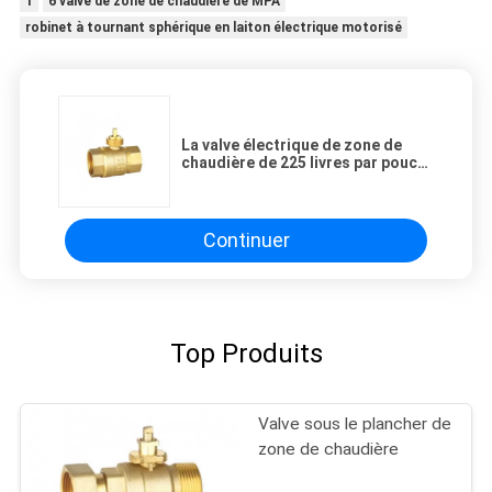
1
6 valve de zone de chaudière de MPA
robinet à tournant sphérique en laiton électrique motorisé
La valve électrique de zone de
chaudière de 225 livres par pouce
carré, chaudière en laiton du
système DN40 de la CAHT a
motorisé la valve
Continuer
Top Produits
Valve sous le plancher de
zone de chaudière