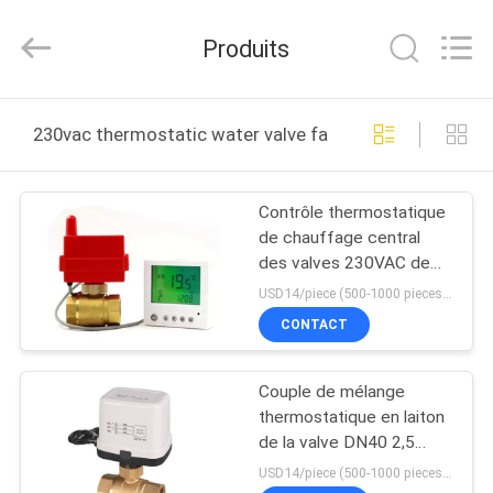
2026
Shanghai
Runpaiq
Produits
Technology
Co.,
Ltd..
All
Rights
MAISON
Reserved.
230vac thermostatic water valve fabrication en ligne
PRODUITS
Contrôle thermostatique
de chauffage central
AU
des valves 230VAC de
SUJET
contrôle de température
USD14/piece (500-1000 pieces) , USD10.5 (>1000 pieces) MOQ:1000 morceaux
DE
CONTACT
NOUS
Couple de mélange
thermostatique en laiton
VISITE
de la valve DN40 2,5
nanomètre de système
D'USINE
USD14/piece (500-1000 pieces) , USD10.5 (>1000 pieces) MOQ:1000 morceaux