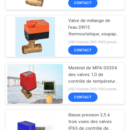
de chauffage
CONTACT
CONTRÔLE
Valve de mélange de
DE
l'eau DN15
QUALITÉ
thermostatique, soupape
de commande en laiton
USD14/piece (500-1000 pieces) , USD10.5 (>1000 pieces) MOQ:1000 morceaux
du radiateur PN10
CONTACTEZ-
CONTACT
NOUS
Matériel de MPA SS304
des valves 1,0 de
NOUVELLES
contrôle de température
de système de
USD14/piece (500-1000 pieces) , USD10.5 (>1000 pieces) MOQ:1000 morceaux
radiateurs de chaudière
DEMANDEZ
CONTACT
UNE
Basse pression 3,5 à
CITATION
trois voies des valves
IP65 de contrôle de