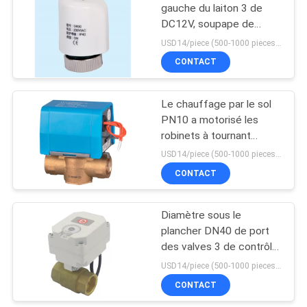
gauche du laiton 3 de
DC12V, soupape de
commande de
USD14/piece (500-1000 pieces) , USD10.5 (>1000 pieces) MOQ:1000 morceaux
température de l'eau
CONTACT
DN15
Le chauffage par le sol
PN10 a motorisé les
robinets à tournant
sphérique, DC12V les
USD14/piece (500-1000 pieces) , USD10.5 (>1000 pieces) MOQ:1000 morceaux
robinets 1 à tournant
CONTACT
sphérique en laiton de
pouce
Diamètre sous le
plancher DN40 de port
des valves 3 de contrôle
de température du
USD14/piece (500-1000 pieces) , USD10.5 (>1000 pieces) MOQ:1000 morceaux
chauffage PN10 central
CONTACT