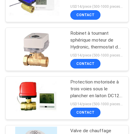
température de
PLAN
USD14/piece (500-1000 pieces) , USD10.5 (>1000 pieces) MOQ:1000 morceaux
nanomètre motorisés
CONTACT
DU
SITE
Robinet à tournant
sphérique moteur de
PRIVACY
Hydronic, thermostat de
valve de zone de DC12V
POLICY
USD14/piece (500-1000 pieces) , USD10.5 (>1000 pieces) MOQ:1000 morceaux
CONTACT
Protection motorisée à
trois voies sous le
plancher en laiton DC12V
de la valve IP65
USD14/piece (500-1000 pieces) , USD10.5 (>1000 pieces) MOQ:1000 morceaux
CONTACT
Valve de chauffage