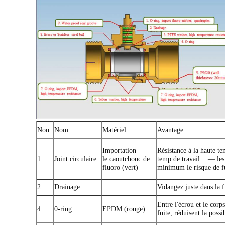
Non
Nom
Matériel
Avantage
Importation
Résistance à la haute te
1.
Joint circulaire
le caoutchouc de
temp de travail. : — l
fluoro (vert)
minimum le risque de fu
2.
Drainage
Vidangez juste dans la f
Entre l'écrou et le corp
4
0-ring
EPDM (rouge)
fuite, réduisent la possi