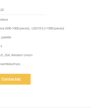
N20
ceaux
ce (500-1000 pieces) , USD10.5 (>1000 pieces)
 palette
rs
 L/C, D/A, Western Union
nsembles/mois
Contactez