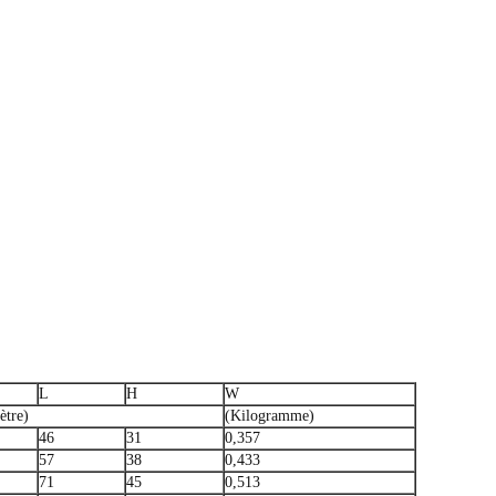
L
H
W
ètre)
(Kilogramme)
46
31
0,357
57
38
0,433
71
45
0,513