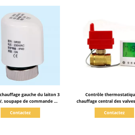
Afficher les détails
Afficher les détails
 chauffage gauche du laiton 3
Contrôle thermostatiqu
V, soupape de commande de
chauffage central des valv
pérature de l'eau DN15
de contrôle de tempéra
Contactez
Contactez