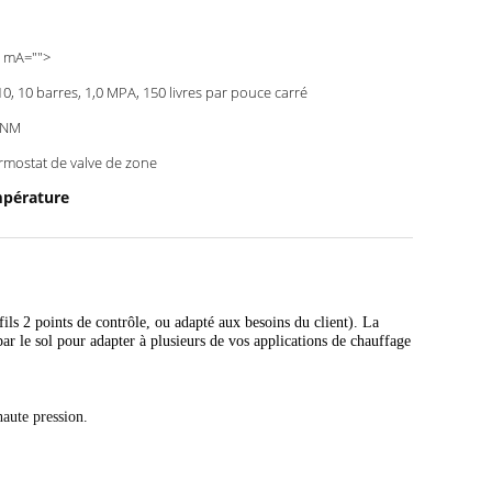
 mA="">
0, 10 barres, 1,0 MPA, 150 livres par pouce carré
 NM
rmostat de valve de zone
mpérature
ls 2 points de contrôle, ou adapté aux besoins du client).
La
ar le sol pour adapter à plusieurs de vos applications de chauffage
aute pression.