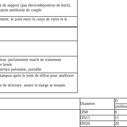
 de support (pas électrodéposition de baril),
tation améliorée de couple
ment, le joint entre le corps de valve et le
tion, parfaitement match de traitement
de boule
urface polonaise, portable
tampon après le joint de téflon pour améliorer
e de structure, assure la marge se tenante
D
Diamètre
(millim
DN8
8
DN15
15
DN20
20