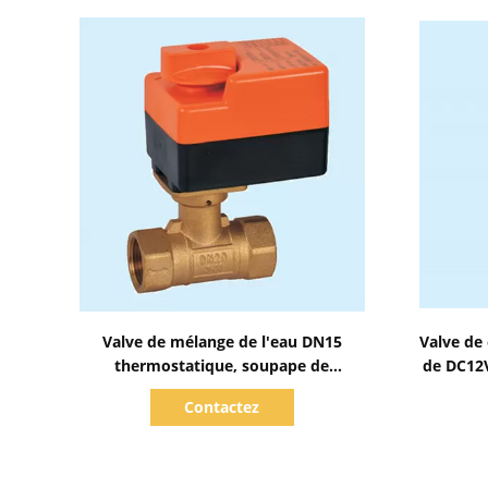
Afficher les détails
Valve de mélange de l'eau DN15
Valve de
thermostatique, soupape de
de DC12
commande en laiton du radiateur
tem
Contactez
PN10