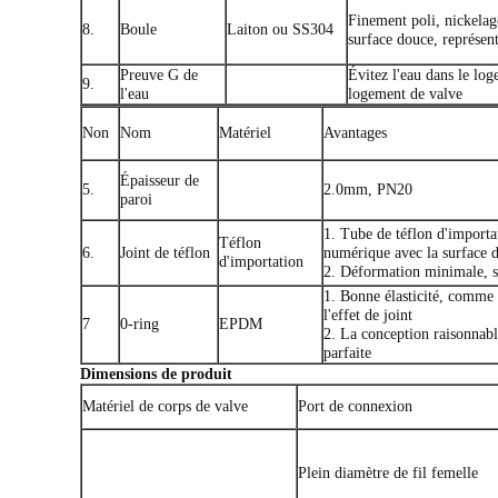
Finement poli, nickelage
8.
Boule
Laiton ou SS304
surface douce, représen
Preuve G de
Évitez l'eau dans le loge
9.
l'eau
logement de valve
Non
Nom
Matériel
Avantages
Épaisseur de
5.
2.0mm, PN20
paroi
1. Tube de téflon d'importa
Téflon
6.
Joint de téflon
numérique avec la surface 
d'importation
2. Déformation minimale, s
1. Bonne élasticité, comme 
l'effet de joint
7
0-ring
EPDM
2. La conception raisonnabl
parfaite
Dimensions de produit
Matériel de corps de valve
Port de connexion
Plein diamètre de fil femelle