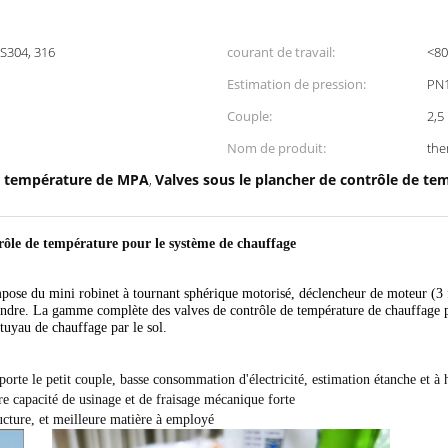
SS304, 316
courant de travail:
<80
Estimation de pression:
PN1
Couple:
2,5
Nom de produit:
the
de température de MPA
Valves sous le plancher de contrôle de te
,
trôle de température pour le système de chauffage
se du mini robinet à tournant sphérique motorisé, déclencheur de moteur (3 fi
cylindre. La gamme complète des valves de contrôle de température de chauffage p
e tuyau de chauffage par le sol.
e le petit couple, basse consommation d'électricité, estimation étanche et à h
re capacité de usinage et de fraisage mécanique forte
ucture, et meilleure matière à employé