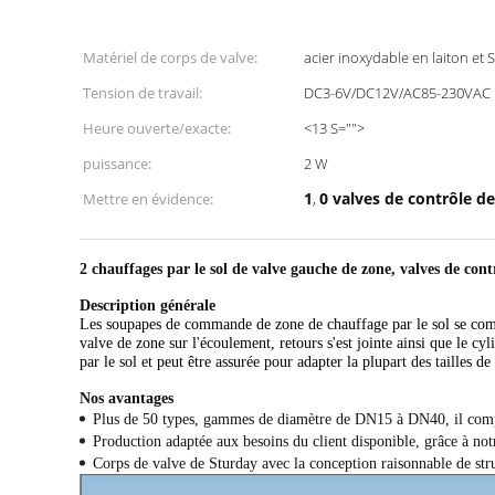
Matériel de corps de valve:
acier inoxydable en laiton et 
Tension de travail:
DC3-6V/DC12V/AC85-230VAC
Heure ouverte/exacte:
<13 S="">
puissance:
2 W
1
0 valves de contrôle 
Mettre en évidence:
,
2 chauffages par le sol de valve gauche de zone, valves de con
Description générale
Les soupapes de commande de zone de chauffage par le sol se compo
valve de zone sur l'écoulement, retours s'est jointe ainsi que le 
par le sol et peut être assurée pour adapter la plupart des tailles d
Nos avantages
Plus de 50 types, gammes de diamètre de DN15 à DN40, il comport
Production adaptée aux besoins du client disponible, grâce à not
Corps de valve de Sturday avec la conception raisonnable de str