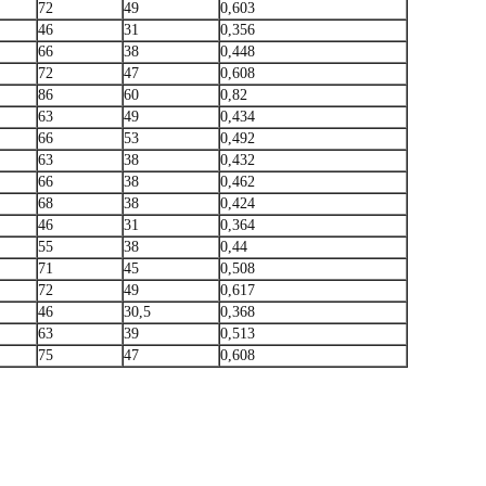
72
49
0,603
46
31
0,356
66
38
0,448
72
47
0,608
86
60
0,82
63
49
0,434
66
53
0,492
63
38
0,432
66
38
0,462
68
38
0,424
46
31
0,364
55
38
0,44
71
45
0,508
72
49
0,617
46
30,5
0,368
63
39
0,513
75
47
0,608