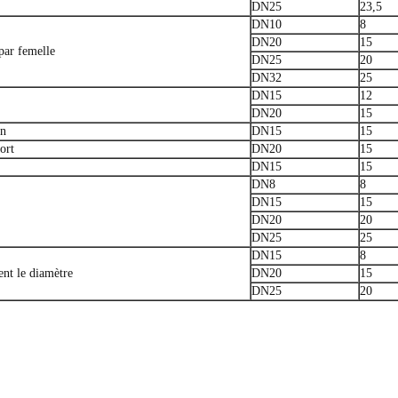
DN25
23,5
DN10
8
DN20
15
 par femelle
DN25
20
DN32
25
DN15
12
DN20
15
in
DN15
15
ort
DN20
15
DN15
15
DN8
8
DN15
15
DN20
20
DN25
25
DN15
8
ent le diamètre
DN20
15
DN25
20