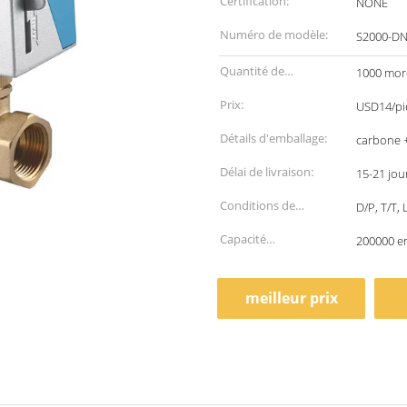
Certification:
NONE
Numéro de modèle:
S2000-D
Quantité de
1000 mor
commande min:
Prix:
USD14/pie
Détails d'emballage:
carbone +
Délai de livraison:
15-21 jou
Conditions de
D/P, T/T,
paiement:
Capacité
200000 e
d'approvisionnement:
meilleur prix