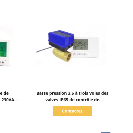
Afficher les détails
e de
Basse pression 3,5 à trois voies des
es 230VAC
valves IP65 de contrôle de
ture
température de nanomètre
Contactez
motorisés