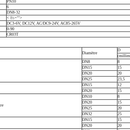
PN10
6
DN8-32
< 8s="">
DC3-6V, DC12V, AC/DC9-24V, AC85-265V
0-90
CR03T
D
Diamètre
(millim
DN8
8
DN15
15
DN20
20
DN25
23,5
DN15
12
DN20
15
DN10
8
DN20
15
tre
DN25
20
DN32
25
DN15
15
DN20
20