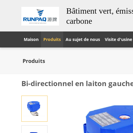
Bâtiment vert, émiss
carbone
Maison
Produits
Au sujet de nous
Visite d'usine
Produits
Bi-directionnel en laiton gauch