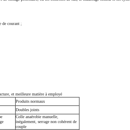
 de courant ;
ucture, et meilleure matière à employé
Produits normaux
Doubles joints
be
Colle anaérobie manuelle,
age
inégalement, serrage non cohérent de
couple