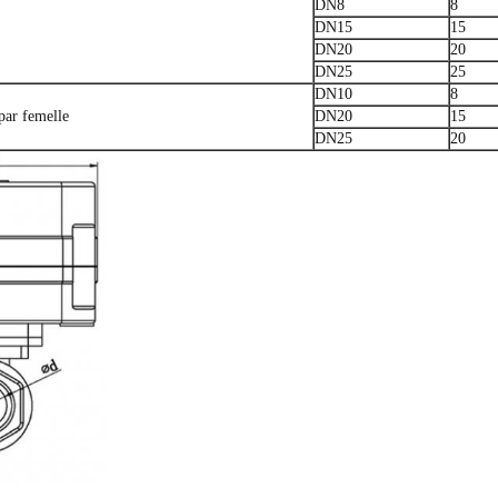
DN8
8
DN15
15
DN20
20
DN25
25
DN10
8
 par femelle
DN20
15
DN25
20