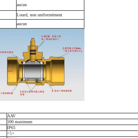
aucun
Lourd, non uniformément
aucun
AAV
100 maximum
IP65
<5>