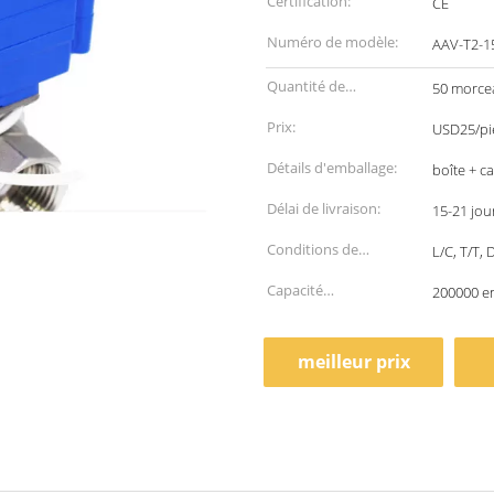
Certification:
CE
Numéro de modèle:
AAV-T2-1
Quantité de
50 morce
commande min:
Prix:
USD25/pie
Détails d'emballage:
boîte + c
Délai de livraison:
15-21 jou
Conditions de
L/C, T/T,
paiement:
Capacité
200000 e
d'approvisionnement:
meilleur prix