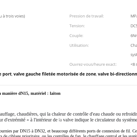
 à trois voies)
Pression de travail:
MPA
Tension:
DC
Couple:
6N
Utilisation:
Cha
sys
Ouvrez-vous/heure exact:
<8 
e port
valve gauche filetée motorisée de zone
valve bi-direction
,
,
la manière dN15, matériel : laiton
fage, chaudières, qui la chaleur de contrôle d'eau chaude ou refroidis
la
d'extrémité » à l'intérieur de
valve indique le circulateur du systè
urnies par DN15 à DN32, et beaucoup différents ports de connexion de fil.
Ce
s de ciblage prioritaire, ou les contrôles de fan, le chauffage central et les sys