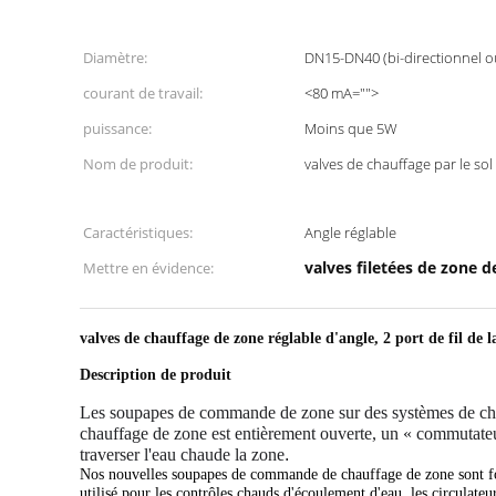
Diamètre:
DN15-DN40 (bi-directionnel ou
courant de travail:
<80 mA="">
puissance:
Moins que 5W
Nom de produit:
valves de chauffage par le sol
Caractéristiques:
Angle réglable
valves filetées de zone d
Mettre en évidence:
valves de chauffage de zone réglable d'angle, 2 port de fil de 
Description de produit
Les soupapes de commande de zone sur des systèmes de chauf
chauffage de zone est entièrement ouverte, un « commutateur 
traverser l'eau chaude la zone
.
Nos nouvelles soupapes de commande de chauffage de zone sont fo
utilisé pour les contrôles chauds d'écoulement d'eau, les circulateur