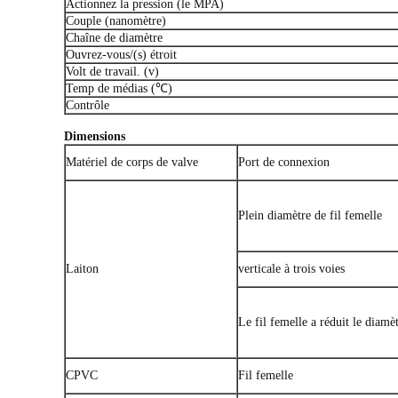
Actionnez la pression (le MPA)
Couple (nanomètre)
Chaîne de diamètre
Ouvrez-vous/(s) étroit
Volt de travail. (v)
Temp de médias (℃)
Contrôle
Dimensions
Matériel de corps de valve
Port de connexion
Plein diamètre de fil femelle
Laiton
verticale à trois voies
Le fil femelle a réduit le diamè
CPVC
Fil femelle