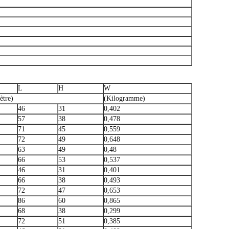
L
H
W
ètre)
(Kilogramme)
46
31
0,402
57
38
0,478
71
45
0,559
72
49
0,648
63
49
0,48
66
53
0,537
46
31
0,401
66
38
0,493
72
47
0,653
86
60
0,865
68
38
0,299
72
51
0,385