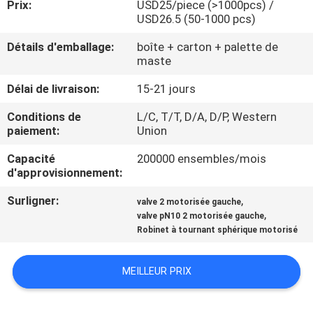
Prix:
USD25/piece (>1000pcs) /
USD26.5 (50-1000 pcs)
CONTRÔLE
Détails d'emballage:
boîte + carton + palette de
DE
maste
QUALITÉ
Délai de livraison:
15-21 jours
Conditions de
L/C, T/T, D/A, D/P, Western
CONTACTEZ-
paiement:
Union
NOUS
Capacité
200000 ensembles/mois
d'approvisionnement:
NOUVELLES
Surligner:
,
valve 2 motorisée gauche
,
valve pN10 2 motorisée gauche
Robinet à tournant sphérique motorisé
DEMANDEZ
UNE
MEILLEUR PRIX
CITATION