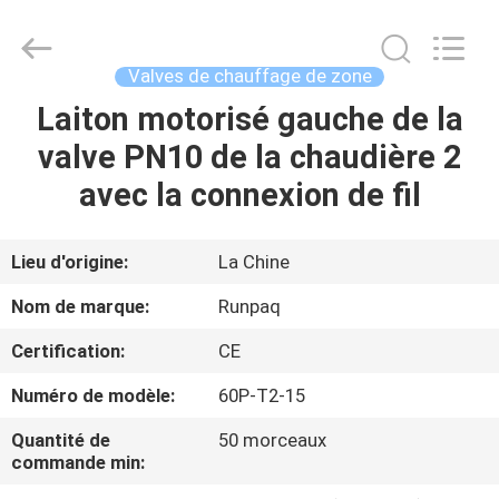
2025
Shanghai
Runpaiq
Technology
Co.,
Valves de chauffage de zone
Ltd..
All
Rights
Laiton motorisé gauche de la
MAISON
Reserved.
valve PN10 de la chaudière 2
PRODUITS
avec la connexion de fil
AU
Lieu d'origine:
La Chine
SUJET
Nom de marque:
Runpaq
DE
Certification:
CE
NOUS
Numéro de modèle:
60P-T2-15
VISITE
Quantité de
50 morceaux
commande min:
D'USINE