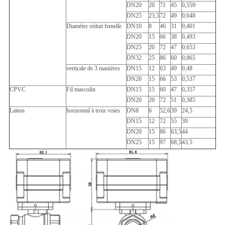
DN20
20
71
45
0,559
DN25
23,5
72
49
0,648
Diamètre réduit femelle
DN10
8
46
31
0,401
DN20
15
66
38
0,493
DN25
20
72
47
0,653
DN32
25
86
60
0,865
verticale de 3 manières
DN15
12
63
49
0,48
DN20
15
66
53
0,537
CPVC
Fil masculin
DN15
15
60
47
0,357
DN20
20
72
51
0,385
Laiton
horizontal à trois voies
DN8
6
52,6
39
24,5
DN15
12
72
55
39
DN20
15
86
63,5
44
DN25
15
97
68,5
43,5