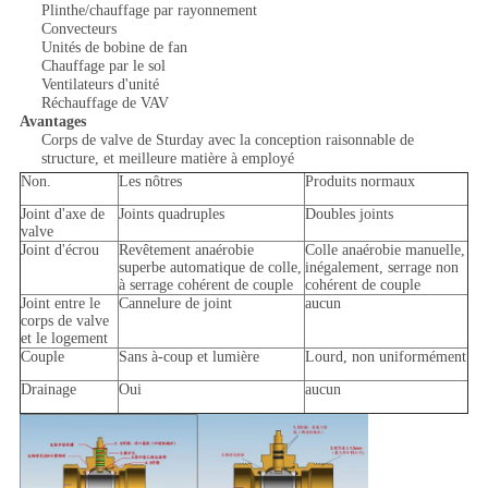
Plinthe/chauffage par rayonnement
Convecteurs
Unités de bobine de fan
Chauffage par le sol
Ventilateurs d'unité
Réchauffage de VAV
Avantages
Corps de valve de Sturday avec la conception raisonnable de
structure, et meilleure matière à employé
Non.
Les nôtres
Produits normaux
Joint d'axe de
Joints quadruples
Doubles joints
valve
Joint d'écrou
Revêtement anaérobie
Colle anaérobie manuelle,
superbe automatique de colle,
inégalement, serrage non
à serrage cohérent de couple
cohérent de couple
Joint entre le
Cannelure de joint
aucun
corps de valve
et le logement
Couple
Sans à-coup et lumière
Lourd, non uniformément
Drainage
Oui
aucun