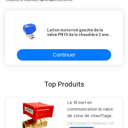
Laiton motorisé gauche de la
valve PN10 de la chaudière 2 avec
la connexion de fil
Continuer
Top Produits
Le fil met en
communication la valve
de zone de chauffage
central
USD25/piece (>1000pcs) / USD26.5 (50-1000 pcs) MOQ:50 morceaux