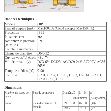
Données techniques
Modèle
60P
Travail ampère (mA)
Max100mA (CR04 excepté Max150mA)
Protection
IP65
Puissance (w)
<5>
Actionnez la pression
PN10
(le MPA)
Couple (nanomètre)
6
Chaîne de diamètre
DN8-32
Ouvrez-vous/(s) étroit
< 8s="">
Volt de travail. (v)
DC3-6V, DC12V, AC/DC9-24V, AC220V, AC85-
265V
Temp de médias (℃)
0-90
Contrôle
CR01, CR02, CR02+, CR03, CR03A, CR03T,
CR04 CR05, CR06
Dimensions
Matériel de corps de
Port de connexion
Diamètre
D
L
H
W
valve
(millimètre)
(Kilogramme)
Laiton
Plein diamètre de fil
DN8
8
46
31
0,402
femelle
DN15
15
57
38
0,478