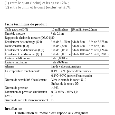
(1) entre le quart (inclus) et les qs est ±2% ;
(2) entre le qmin et le quart (exclus) est ±5%.
Fiche technique de produit
Taille gauche (DN)
15 millimètres
20 millimètres
25mm
Unité de mesure
³ de 0,1 m
Rapport de chaîne de mesure (Q3/Q1)
80
Écoulement de surcharge (Q4)
³ /h de 3,125 m
³ /h de 5 m
³ /h de 7,875 m
Débit constant (Q3)
³ /h de 2,5 m
³ /h de 4 m
³ /h de 6,3 m
Écoulement de délimitation (Q2)
³ /h de 0,05 m
³ /h de 0,08 m
³ /h de 0,126 m
Écoulement de Miniumal (Q1)
³ /h de 0,0313 m
³ /h de 0,05 m
³ /h de 0,0788 m
Lecture de Minmum
³ de 0,0001 m
Lecture maximum
³ de 99999 m
Alarme
fin de valve automatique
La température fonctionnante
0.1℃~30℃ (mètre d'eau froide)
0.1℃~90℃ (mètre d'eau chaude)
Niveau de sensibilité d'écoulement
Vers le haut de la zone : U10
En bas de la zone : D5
Niveau de pression
△P63
Estimation de pression d'utilisation
0,03 MPA - MPA 1,0
EMC
E1
Niveau de sécurité d'environnement
B
Installation
L'installation du mètre d'eau répond aux exigences