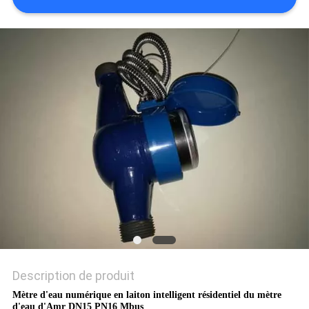
PLAN
DU
SITE
PRIVACY
POLICY
Description de produit
Mètre d'eau numérique en laiton intelligent résidentiel du mètre
d'eau d'Amr DN15 PN16 Mbus