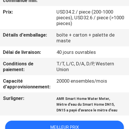
commande min:
Prix:
USD34.2 / piece (200-1000
CONTRÔLE
pieces), USD32.6 / piece (>1000
DE
pieces)
QUALITÉ
Détails d'emballage:
boîte + carton + palette de
maste
CONTACTEZ-
Délai de livraison:
40 jours ouvrables
NOUS
Conditions de
T/T, L/C, D/A, D/P, Western
paiement:
Union
NOUVELLES
Capacité
20000 ensembles/mois
d'approvisionnement:
DEMANDEZ
Surligner:
,
AMR Smart Home Water Meter
,
Mètre d'eau du Smart Home DN15
UNE
DN15 a payé d'avance le mètre d'eau
CITATION
MEILLEUR PRIX