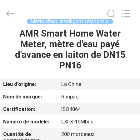
2026
Shanghai
Runpaiq
Technology
Co.,
Mètre d'eau intelligent résidentiel
Ltd..
All
Rights
AMR Smart Home Water
MAISON
Reserved.
Meter, mètre d'eau payé
PRODUITS
d'avance en laiton de DN15
PN16
AU
SUJET
Lieu d'origine:
La Chine
DE
Nom de marque:
Runpaq
NOUS
Certification:
ISO4064
Numéro de modèle:
LXFX-15Mbus
VISITE
D'USINE
Quantité de
200 morceaux