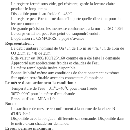
Le registre fermé sous vide, gel résistant, garde la lecture claire
pendant le long temps
Disponible pour l'eau froide 0 | 45°C
Le registre peut être tourné dans n'importe quelle direction pour la
lecture commode
De grande précision, les mètres se conforment à la norme ISO-4064
Le corps en laiton peut être peint ou saupoudré enduit
L'opération rf, GSM/GPRS, a payé d'avance
Représentation :
Le débit unitaire nominal de Qn ³ /h de 1,5 m au ³ /h, ³ /h de 15m de
Q3 2.5m au ³ /h de 25m
R de valeur est R80/100/125/160 comme en a été faite la demande
Approprié aux applications froides et chaudes de l'eau
Le mètre remplaçable insère disponible
Bonne lisibilité même aux conditions de fonctionnement extrêmes
Sur option retrofittable avec des contacteurs d'impulsion
Le mètre d'eau actionnent la condition :
Température de l'eau : 0.1℃~40℃ pour l'eau froide
30℃~90℃ pour le mètre d'eau chaude.
Pression d'eau : MPA ≤1.0
Note :
L'exactitude de mesure se conforment à la norme de la classe B
d'OIN 4064.
Disponible avec la longueur différente sur demande. Disponible dans
le mètre d'eau chaude sur demande.
Erreur permise maximum :