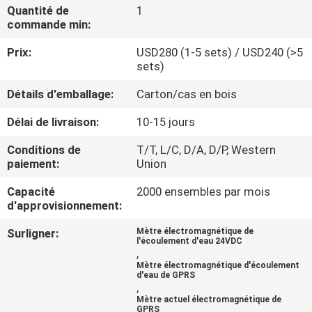
Quantité de
1
commande min:
CONTRÔLE
Prix:
USD280 (1-5 sets) / USD240 (>5
DE
sets)
QUALITÉ
Détails d'emballage:
Carton/cas en bois
CONTACTEZ-
Délai de livraison:
10-15 jours
NOUS
Conditions de
T/T, L/C, D/A, D/P, Western
paiement:
Union
NOUVELLES
Capacité
2000 ensembles par mois
d'approvisionnement:
Surligner:
Mètre électromagnétique de
DEMANDEZ
l'écoulement d'eau 24VDC
,
UNE
Mètre électromagnétique d'écoulement
d'eau de GPRS
CITATION
,
Mètre actuel électromagnétique de
GPRS