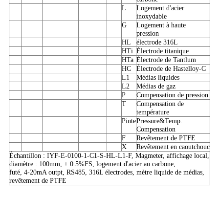
L
Logement d'acier
inoxydable
G
Logement à haute
pression
HL
électrode 316L
HTi
Électrode titanique
HTa
Électrode de Tantlum
HC
Électrode de Hastelloy-C
L1
Médias liquides
L2
Médias de gaz
P
Compensation de pression
T
Compensation de
température
Pinte
Pressure&Temp.
Compensation
F
Revêtement de PTFE
X
Revêtement en caoutchouc
Échantillon : IYF-E-0100-1-C1-S-HL-L1-F, Magmeter, affichage local,
diamètre : 100mm, + 0.5%FS, logement d'acier au carbone,
futé, 4-20mA outpt, RS485, 316L électrodes, mètre liquide de médias,
revêtement de PTFE