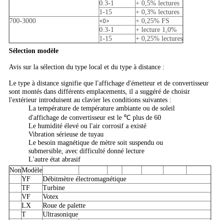
0.3-1
+ 0,5% lectures
1-15
+ 0,3% lectures
700-3000
+ 0,25% FS
<0>
0.3-1
+ lecture 1,0%
1-15
+ 0,25% lectures
Sélection modèle
Avis sur la sélection du type local et du type à distance :
Le type à distance signifie que l'affichage d'émetteur et de convertisseur
sont montés dans différents emplacements, il a suggéré de choisir
l'extérieur introduisent au clavier les conditions suivantes :
La température de température ambiante ou de soleil
d'affichage de convertisseur est le ℃ plus de 60
Le humidité élevé ou l'air corrosif a existé
Vibration sérieuse de tuyau
Le besoin magnétique de mètre soit suspendu ou
submersible, avec difficulté donné lecture
L'autre état abrasif
Non
Modèle
YF
Débitmètre électromagnétique
TF
Turbine
VF
Votex
LX
Roue de palette
T
Ultrasonique