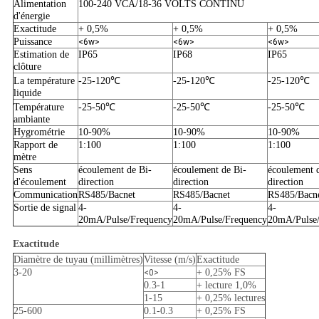
Alimentation
100-240 VCA/18-36 VOLTS CONTINU
d'énergie
Exactitude
+ 0,5%
+ 0,5%
+ 0,5%
Puissance
<6w>
<6w>
<6w>
Estimation de
IP65
IP68
IP65
clôture
La température
-25-120℃
-25-120℃
-25-120℃
liquide
Température
-25-50℃
-25-50℃
-25-50℃
ambiante
Hygrométrie
10-90%
10-90%
10-90%
Rapport de
1:100
1:100
1:100
mètre
Sens
écoulement de Bi-
écoulement de Bi-
écoulement 
d'écoulement
direction
direction
direction
Communication
RS485/Bacnet
RS485/Bacnet
RS485/Bacn
Sortie de signal
4-
4-
4-
20mA/Pulse/Frequency
20mA/Pulse/Frequency
20mA/Pulse
Exactitude
Diamètre de tuyau (millimètres)
Vitesse (m/s)
Exactitude
3-20
+ 0,25% FS
<0>
0.3-1
+ lecture 1,0%
1-15
+ 0,25% lectures
25-600
0.1-0.3
+ 0,25% FS