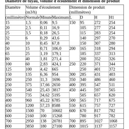
Diamètre de tuyau, volume d'écoulement et dimension de produit
Diamètre
Volume d'écoulement
Dimension de produit
(m3/h)
(millimètres)
(millimètre)
Normale
Minute
Maximum
L
D
H
H1
15
1,5
0,06
9,5
150
95
272
254
20
2,5
0,11
16,9
105
277
254
25
3,5
0,18
26,5
115
283
254
32
6
0,29
43,6
140
297
270
40
10
0,45
67,8
150
307
280
50
15
0,71
106,0
200
165
318
294
65
25
1,19
179,1
185
337
313
80
40
1,81
271,4
200
352
326
100
60
2,83
424,1
250
220
371
344
125
100
4,42
665
250
401
372
150
135
6,36
954
300
285
431
403
200
250
11,3
1696
350
340
486
460
250
375
17,66
2650
400
395
547
511
300
540
25,43
3817
450
445
597
565
350
735
34,62
5195
505
657
620
400
960
45,22
6785
500
565
717
675
450
1200
57,23
8588
550
615
757
727
500
1500
70
10602
600
670
817
782
600
2160
100
15268
780
917
782
700
2950
138
20781
700
895
1027
1068
800
3850
180
27100
800
1015
1137
1157