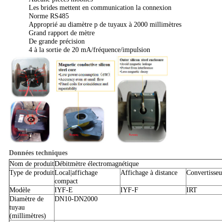
Les brides mettent en communication la connexion
Norme RS485
Approprié au diamètre p de tuyaux à 2000 millimètres
Grand rapport de mètre
De grande précision
4 à la sortie de 20 mA/fréquence/impulsion
Données techniques
Nom de produit
Débitmètre électromagnétique
Type de produit
Local|affichage
Affichage à distance
Convertisseu
compact
Modèle
IYF-E
IYF-F
IRT
Diamètre de
DN10-DN2000
tuyau
(millimètres)