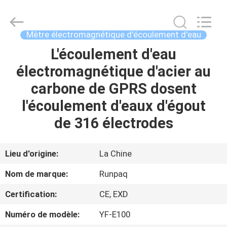
2026
Shanghai
Runpaiq
Technology
Co.,
Mètre électromagnétique d'écoulement d'eau
Ltd..
All
Rights
L'écoulement d'eau
MAISON
Reserved.
électromagnétique d'acier au
PRODUITS
carbone de GPRS dosent
l'écoulement d'eaux d'égout
AU
de 316 électrodes
SUJET
DE
Lieu d'origine:
La Chine
NOUS
Nom de marque:
Runpaq
Certification:
CE, EXD
VISITE
Numéro de modèle:
YF-E100
D'USINE