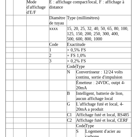
Mode
E : affichage compact/local, F : affichage à
d'affichage
distance
d'E/F
Diamètre
Type (millimètres)
de tuyau
xxxx
15, 20, 25, 32, 40, 50, 65, 80, 100,
125, 150, 200, 250, 300, 400,
500, 600, 800, 1000
Code
Exactitude
1
+ 0,5% FS
2
+ FS 1,0%
3
+ 0,2% FS
Code
Type
N
Convertisseur : 12/24 volts
continu, sortie d'impulsion
Émetteur : 24VDC, outpt 4-
20mA
B
Intelligent, batterie de lion,
aucun affichage local
G
L'affichage futé et local, 4-
20mA a produit
C1
Affichage futé et local, RS485
C2
Affichage futé et local, CERF
Code
Type
S
Logement d'acier au
carbone