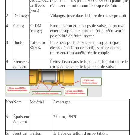
caoutchouc
travail. : — les joints 30℃+280℃.Quadruple,
de fluoro
réduisent au minimum le risque de fuite.
(vert)
2.
Drainage
Vidangez juste dans la fuite de cas se produit
4
0-ring
EPDM
Entre l'écrou et le corps de valve, la preuve
(rouge)
externe supplémentaire de fuite, réduisent la
possibilité de fuite interne
8.
Boule
Laiton ou
Finement poli, nickelage de support (pas
SS304
électrodéposition de baril), surface douce,
représentation améliorée de couple
9.
Preuve G
Évitez l'eau dans le logement, le joint entre le
de l'eau
corps de valve et le logement de valve
Non
Nom
Matériel
Avantages
5.
Épaisseur
2.0mm, PN20
de paroi
6.
Joint de
Téflon
1. Tube de téflon d'importation,