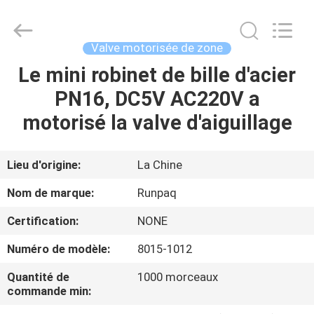
2026
Shanghai
Runpaiq
Technology
Co.,
Valve motorisée de zone
Ltd..
All
Rights
Le mini robinet de bille d'acier
MAISON
Reserved.
PN16, DC5V AC220V a
PRODUITS
motorisé la valve d'aiguillage
AU
Lieu d'origine:
La Chine
SUJET
Nom de marque:
Runpaq
DE
Certification:
NONE
NOUS
Numéro de modèle:
8015-1012
VISITE
Quantité de
1000 morceaux
commande min:
D'USINE