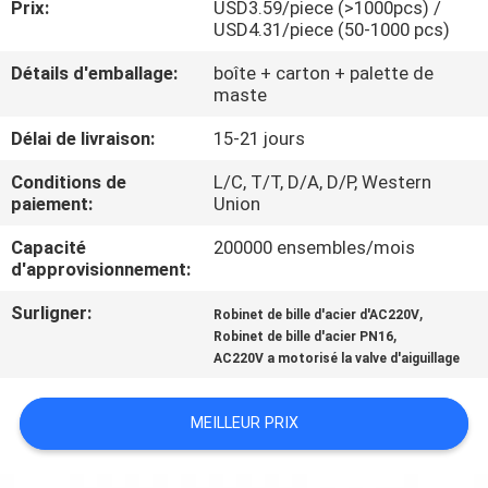
Prix:
USD3.59/piece (>1000pcs) /
USD4.31/piece (50-1000 pcs)
CONTRÔLE
Détails d'emballage:
boîte + carton + palette de
DE
maste
QUALITÉ
Délai de livraison:
15-21 jours
Conditions de
L/C, T/T, D/A, D/P, Western
CONTACTEZ-
paiement:
Union
NOUS
Capacité
200000 ensembles/mois
d'approvisionnement:
NOUVELLES
Surligner:
,
Robinet de bille d'acier d'AC220V
,
Robinet de bille d'acier PN16
AC220V a motorisé la valve d'aiguillage
DEMANDEZ
UNE
MEILLEUR PRIX
CITATION