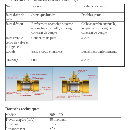
structure, et meilleure matière à employé
Non.
Les nôtres
Produits normaux
Joint d'axe de
Joints quadruples
Doubles joints
valve
Joint d'écrou
Revêtement anaérobie superbe
Colle anaérobie manuelle,
automatique de colle, à serrage
inégalement, serrage non
cohérent de couple
cohérent de couple
Joint entre le
Cannelure de joint
aucun
corps de valve et
le logement
Couple
Sans à-coup et lumière
Lourd, non uniformément
Drainage
Oui
aucun
Données techniques
Modèle
20P-1.0D
Travail ampère (mA)
80 maximum
Protection
IP65
Puissance (w)
<2>