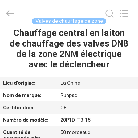
2026
Shanghai
Runpaiq
Technology
Co.,
Valves de chauffage de zone
Ltd..
All
Rights
Chauffage central en laiton
MAISON
Reserved.
de chauffage des valves DN8
PRODUITS
de la zone 2NM électrique
avec le déclencheur
AU
SUJET
Lieu d'origine:
La Chine
DE
Nom de marque:
Runpaq
NOUS
Certification:
CE
Numéro de modèle:
20P1D-T3-15
VISITE
D'USINE
Quantité de
50 morceaux