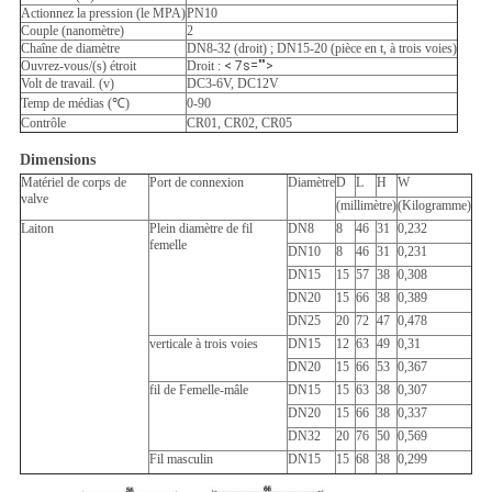
Actionnez la pression (le MPA)
PN10
Couple (nanomètre)
2
Chaîne de diamètre
DN8-32 (droit) ; DN15-20 (pièce en t, à trois voies)
Ouvrez-vous/(s) étroit
Droit :
< 7s="">
Volt de travail. (v)
DC3-6V, DC12V
Temp de médias (℃)
0-90
Contrôle
CR01, CR02, CR05
Dimensions
Matériel de corps de
Port de connexion
Diamètre
D
L
H
W
valve
(millimètre)
(Kilogramme)
Laiton
Plein diamètre de fil
DN8
8
46
31
0,232
femelle
DN10
8
46
31
0,231
DN15
15
57
38
0,308
DN20
15
66
38
0,389
DN25
20
72
47
0,478
verticale à trois voies
DN15
12
63
49
0,31
DN20
15
66
53
0,367
fil de Femelle-mâle
DN15
15
63
38
0,307
DN20
15
66
38
0,337
DN32
20
76
50
0,569
Fil masculin
DN15
15
68
38
0,299