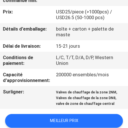
commande min:
Prix:
USD25/piece (>1000pcs) /
CONTRÔLE
USD26.5 (50-1000 pcs)
DE
Détails d'emballage:
boîte + carton + palette de
QUALITÉ
maste
Délai de livraison:
15-21 jours
CONTACTEZ-
Conditions de
L/C, T/T, D/A, D/P, Western
NOUS
paiement:
Union
Capacité
200000 ensembles/mois
NOUVELLES
d'approvisionnement:
Surligner:
,
Valves de chauffage de la zone 2NM
DEMANDEZ
,
Valves de chauffage de la zone DN8
valve de zone de chauffage central
UNE
CITATION
MEILLEUR PRIX