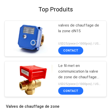
Top Produits
valves de chauffage de
la zone dN15
USD25/piece (>1000pcs) / USD26.5 (50-1000 pcs) MOQ:50 morceaux
CONTACT
Le fil met en
communication la valve
de zone de chauffage
central
USD25/piece (>1000pcs) / USD26.5 (50-1000 pcs) MOQ:50 morceaux
CONTACT
Valves de chauffage de zone