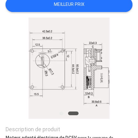
MEILLEUR PRIX
PLAN
DU
SITE
PRIVACY
POLICY
Description de produit
Moteur adapté électrique de DC5V
pour la soupape de