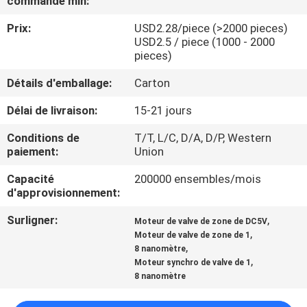
commande min:
Prix:
USD2.28/piece (>2000 pieces)
CONTRÔLE
USD2.5 / piece (1000 - 2000
DE
pieces)
QUALITÉ
Détails d'emballage:
Carton
Délai de livraison:
15-21 jours
CONTACTEZ-
Conditions de
T/T, L/C, D/A, D/P, Western
NOUS
paiement:
Union
Capacité
200000 ensembles/mois
NOUVELLES
d'approvisionnement:
Surligner:
,
Moteur de valve de zone de DC5V
DEMANDEZ
,
Moteur de valve de zone de 1
,
8 nanomètre
UNE
,
Moteur synchro de valve de 1
CITATION
8 nanomètre