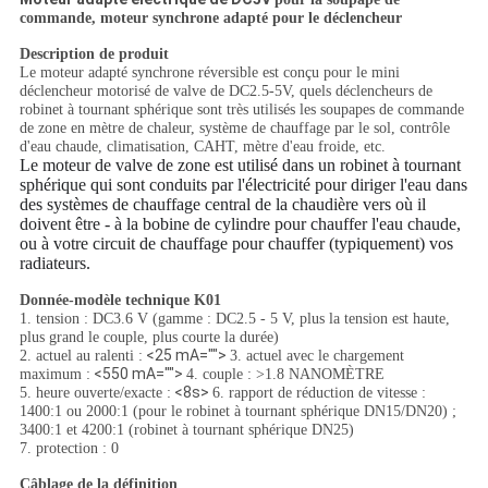
commande, moteur synchrone adapté pour le déclencheur
Description de produit
Le moteur adapté synchrone réversible est conçu pour le mini
déclencheur motorisé de valve de DC2.5-5V, quels déclencheurs de
robinet à tournant sphérique sont très utilisés les soupapes de commande
de zone en mètre de chaleur, système de chauffage par le sol, contrôle
d'eau chaude, climatisation, CAHT, mètre d'eau froide, etc.
Le moteur de valve de zone est utilisé dans un robinet à tournant
sphérique qui sont conduits par l'électricité pour diriger l'eau dans
des systèmes de chauffage central de la chaudière vers où il
doivent être - à la bobine de cylindre pour chauffer l'eau chaude,
ou à votre circuit de chauffage pour chauffer (typiquement) vos
radiateurs.
Donnée-modèle technique K01
1. tension : DC3.6 V (gamme : DC2.5 - 5 V, plus la tension est haute,
plus grand le couple, plus courte la durée)
<25 mA="">
2. actuel au ralenti :
3. actuel avec le chargement
<550 mA="">
maximum :
4. couple : >1.8 NANOMÈTRE
<8s>
5. heure ouverte/exacte :
6. rapport de réduction de vitesse :
1400:1 ou 2000:1 (pour le robinet à tournant sphérique DN15/DN20) ;
3400:1 et 4200:1 (robinet à tournant sphérique DN25)
7. protection : 0
Câblage de la définition