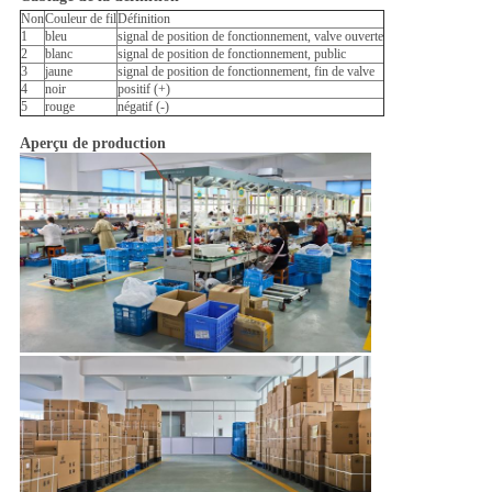
Non
Couleur de fil
Définition
1
bleu
signal de position de fonctionnement, valve ouverte
2
blanc
signal de position de fonctionnement, public
3
jaune
signal de position de fonctionnement, fin de valve
4
noir
positif (+)
5
rouge
négatif (-)
Aperçu de production