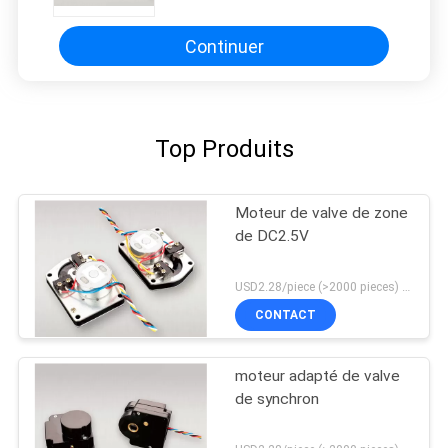
DC5V
Continuer
Top Produits
Moteur de valve de zone
de DC2.5V
USD2.28/piece (>2000 pieces) USD2.5 / piece (1000 - 2000 pieces) MOQ:1000 morceaux
CONTACT
moteur adapté de valve
de synchron