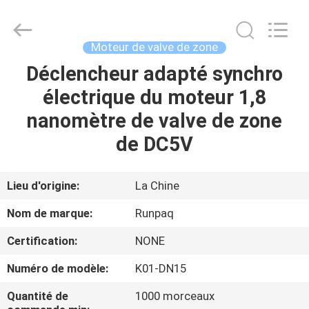
2026
Shanghai
Runpaiq
Technology
Co.,
Moteur de valve de zone
Ltd..
All
Rights
Déclencheur adapté synchro
MAISON
Reserved.
électrique du moteur 1,8
PRODUITS
nanomètre de valve de zone
de DC5V
AU
SUJET
Lieu d'origine:
La Chine
DE
Nom de marque:
Runpaq
NOUS
Certification:
NONE
Numéro de modèle:
K01-DN15
VISITE
D'USINE
Quantité de
1000 morceaux