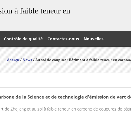
ion à faible teneur en
Contrôle de qualité
Contactez-nous
Nouvelles
Aperçu
/
News
/ Au sol de coupure : Bâtiment à faible teneur en carbon
arbone de la Science et de technologie d'émission de vert d
t de Zhejiang et au sol à faible teneur en carbone de coupures de bâti