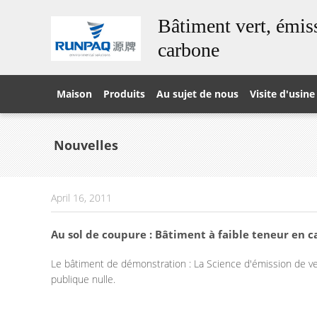
Bâtiment vert, émiss
carbone
Maison
Produits
Au sujet de nous
Visite d'usine
Nouvelles
April 16, 2011
Au sol de coupure : Bâtiment à faible teneur en c
Le bâtiment de démonstration : La Science d'émission de ver
publique nulle.