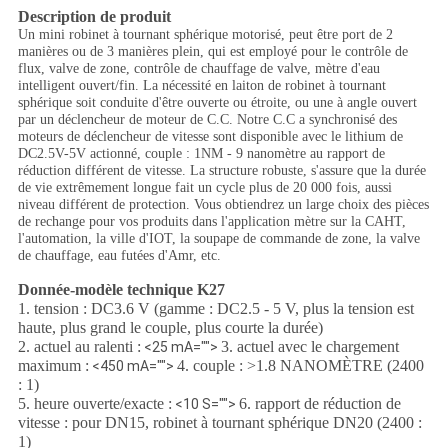
Description de produit
Un mini robinet à tournant sphérique motorisé, peut être port de 2
manières ou de 3 manières plein, qui est employé pour le contrôle de
flux, valve de zone, contrôle de chauffage de valve, mètre d'eau
intelligent ouvert/fin. La nécessité en laiton de robinet à tournant
sphérique soit conduite d'être ouverte ou étroite, ou une à angle ouvert
par un déclencheur de moteur de C.C. Notre C.C a synchronisé des
moteurs de déclencheur de vitesse sont disponible avec le lithium de
DC2.5V-5V actionné, couple : 1NM - 9 nanomètre au rapport de
réduction différent de vitesse. La structure robuste, s'assure que la durée
de vie extrêmement longue fait un cycle plus de 20 000 fois, aussi
niveau différent de protection. Vous obtiendrez un large choix des pièces
de rechange pour vos produits dans l'application mètre sur la CAHT,
l'automation, la ville d'IOT, la soupape de commande de zone, la valve
de chauffage, eau futées d'Amr, etc.
Donnée-modèle technique K27
1. tension : DC3.6 V (gamme : DC2.5 - 5 V, plus la tension est
haute, plus grand le couple, plus courte la durée)
2. actuel au ralenti :
3. actuel avec le chargement
<25 mA="">
maximum :
4. couple : >1.8 NANOMÈTRE (2400
<450 mA="">
: 1)
5. heure ouverte/exacte :
6. rapport de réduction de
<10 S="">
vitesse : pour DN15, robinet à tournant sphérique DN20 (2400 :
1)