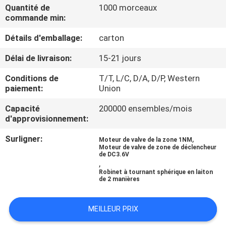
Quantité de
1000 morceaux
commande min:
CONTRÔLE
Détails d'emballage:
carton
DE
QUALITÉ
Délai de livraison:
15-21 jours
Conditions de
T/T, L/C, D/A, D/P, Western
CONTACTEZ-
paiement:
Union
NOUS
Capacité
200000 ensembles/mois
d'approvisionnement:
NOUVELLES
Surligner:
,
Moteur de valve de la zone 1NM
Moteur de valve de zone de déclencheur
de DC3.6V
,
DEMANDEZ
Robinet à tournant sphérique en laiton
de 2 manières
UNE
CITATION
MEILLEUR PRIX