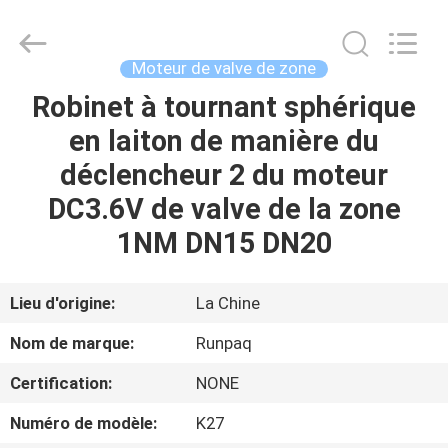
2025
Shanghai
Runpaiq
Technology
Co.,
Moteur de valve de zone
Ltd..
All
Rights
Robinet à tournant sphérique
MAISON
Reserved.
en laiton de manière du
PRODUITS
déclencheur 2 du moteur
DC3.6V de valve de la zone
AU
1NM DN15 DN20
SUJET
DE
Lieu d'origine:
La Chine
NOUS
Nom de marque:
Runpaq
Certification:
NONE
VISITE
Numéro de modèle:
K27
D'USINE