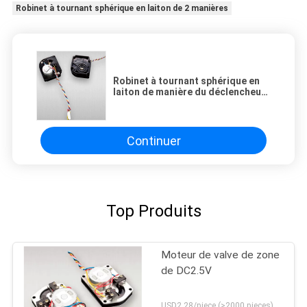
Robinet à tournant sphérique en laiton de 2 manières
Robinet à tournant sphérique en
laiton de manière du déclencheur
2 du moteur DC3.6V de valve de la
zone 1NM DN15 DN20
Continuer
Top Produits
Moteur de valve de zone
de DC2.5V
USD2.28/piece (>2000 pieces) USD2.5 / piece (1000 - 2000 pieces) MOQ:1000 morceaux